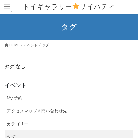
コ
ナ
トイギャラリー
サイハティ
ン
ビ
テ
ゲ
ン
ー
タグ
ツ
シ
へ
ョ
ス
ン
HOME
イベント
タグ
キ
に
ッ
移
プ
動
タグ なし
イベント
My 予約
アクセスマップ＆問い合わせ先
カテゴリー
タグ