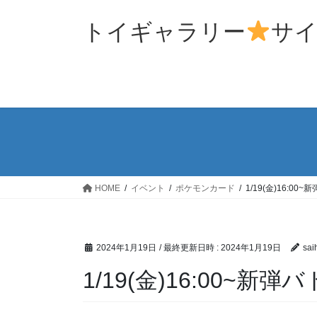
コ
ナ
ン
ビ
トイギャラリー
サ
テ
ゲ
ン
ー
ツ
シ
へ
ョ
ス
ン
キ
に
ッ
移
プ
動
HOME
イベント
ポケモンカード
1/19(金)16:0
2024年1月19日
/ 最終更新日時 :
2024年1月19日
sai
1/19(金)16:00~