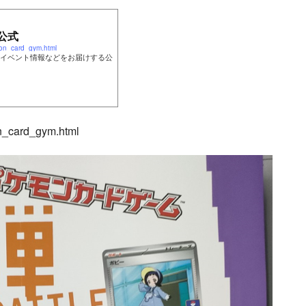
公式
on_card_gym.html
イベント情報などをお届けする公
n_card_gym.html