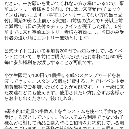
ださい。←お願いを聞いてくれない方が稀にいるので、事
前エントリー者様も５分前までにはご来店受付(チェック
イン)お願いします。(事前エントリーしてない方の当日受
付は開始30分以上前から実施)←(前後の流れで５分以上前
に満席で当日の受付＆チェックインが完了した場合、5分
前までに来た事前エントリー者様を有効にし、当日のみ受
付者の遅い順にエントリー無効とします)
公式サイトにおいて参加費200円でお知らせしているイベ
ントについて、事前にご購入いただいたお客様には500円
毎に参加権利をお渡しすることが可能です。
小学生限定で100円で1個押せる紙のスタンプカードをお
渡しできます。スタンプ5個を消費することで1イベント参
加費無料でご参加いただくことが可能です。←＋一緒に来
た友達などにも使えます。使用されたい方は必ずお客様か
らお申し出ください。後出しNG。
※基本的に定員の半数以上を当システムを使って予約をお
受けする形としています。当システムを利用できないお子
様などに対して商品ご購入時にご招待をお約束している場
合がございます。お子様の笑顔が好きでおもちゃ屋をして