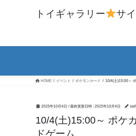
コ
ナ
ン
ビ
トイギャラリー
サ
テ
ゲ
ン
ー
ツ
シ
へ
ョ
ス
ン
キ
に
ッ
移
プ
動
HOME
イベント
ポケモンカード
10/4(土)15:0
2025年10月4日
/ 最終更新日時 :
2025年10月4日
sai
10/4(土)15:00～
ドゲーム