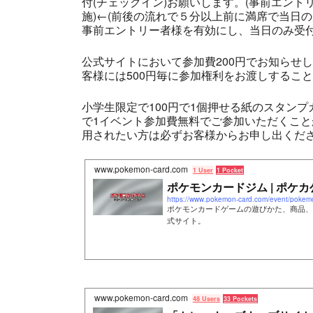
付(チェックイン)お願いします。(事前エント
施)←(前後の流れで５分以上前に満席で当日
事前エントリー者様を有効にし、当日のみ受付
公式サイトにおいて参加費200円でお知らせ
客様には500円毎に参加権利をお渡しするこ
小学生限定で100円で1個押せる紙のスタン
で1イベント参加費無料でご参加いただくこ
用されたい方は必ずお客様からお申し出くださ
www.pokemon-card.com
1 User
1 Pocket
ポケモンカードジム | ポケカ
https://www.pokemon-card.com/event/pokem
ポケモンカードゲームの遊びかた、商品、
式サイト。
www.pokemon-card.com
48 Users
33 Pockets