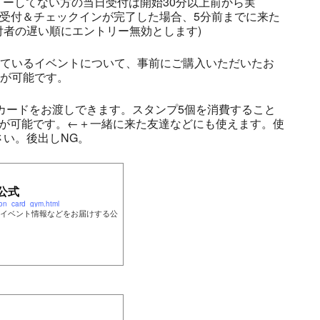
リーしてない方の当日受付は開始30分以上前から実
の受付＆チェックインが完了した場合、5分前までに来た
者の遅い順にエントリー無効とします)
しているイベントについて、事前にご購入いただいたお
とが可能です。
プカードをお渡しできます。スタンプ5個を消費すること
とが可能です。←＋一緒に来た友達などにも使えます。使
い。後出しNG。
公式
on_card_gym.html
イベント情報などをお届けする公