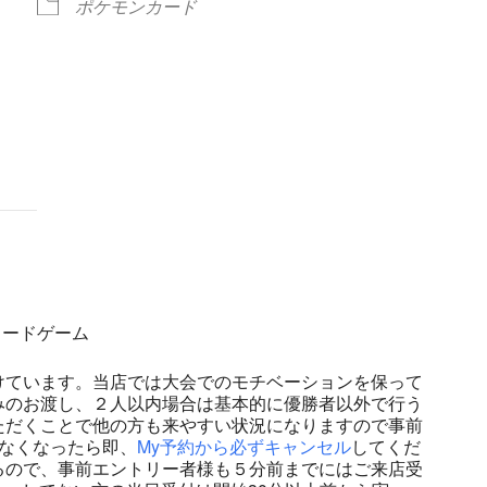
ポケモンカード
ndar
iCalendar
Office 365
ンカードゲーム
けています。当店では大会でのモチベーションを保って
みのお渡し、２人以内場合は基本的に優勝者以外で行う
ただくことで他の方も来やすい状況になりますので事前
なくなったら即、
My予約から必ずキャンセル
してくだ
るので、事前エントリー者様も５分前までにはご来店受