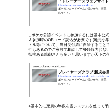
「トレーナーズウェブサイト
https://www.pokemon-card.com
ポケモンカードゲームの遊びかた、商品、
式サイト。
↓ポケカ公認イベントに参加するには基本公式
＆参加時のQRコード読込が必要です(地元小
トル等について、当日受付票に自筆すること
性もあるのでご家族で相談して登録協力お願い
抵抗ある親御さんも多いと思いますが天下の任
www.pokemon-card.com
プレイヤーズクラブ 新規会員
https://www.pokemon-card.com/event/players_
ポケモンカードゲームの遊びかた、商品、
式サイト。
※基本的に定員の半数を当システムを使って