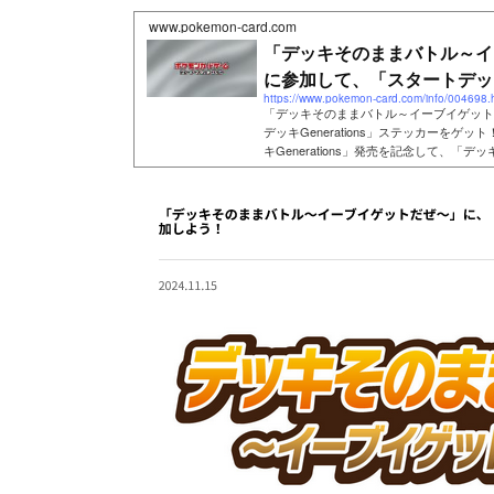
www.pokemon-card.com
「デッキそのままバトル～イ
に参加して、「スタートデッキG
https://www.pokemon-card.com/info/004698.
「デッキそのままバトル～イーブイゲット
デッキGenerations」ステッカーをゲッ
キGenerations」発売を記念して、「デッ