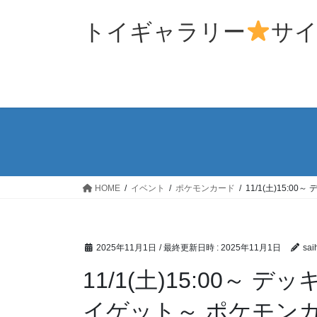
コ
ナ
ン
ビ
トイギャラリー
サ
テ
ゲ
ン
ー
ツ
シ
へ
ョ
ス
ン
キ
に
ッ
移
プ
動
HOME
イベント
ポケモンカード
11/1(土)15:
2025年11月1日
/ 最終更新日時 :
2025年11月1日
sai
11/1(土)15:00～
イゲット～ ポケモン