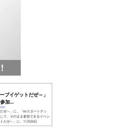
ーブイゲットだぜ～」
加...
html
だぜ～」に、「exスタートデッ
して、そのまま参加できるイベン
だぜ～」に、11月24日