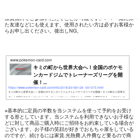
小学生限定で100円で1個押せる紙のスタンプカードをお
渡しできます。スタンプ5個を消費することで1イベント参
加費無料でご参加いただくことが可能です。←＋一緒に来
た友達などにも使えます。使用されたい方は必ずお客様か
らお申し出ください。後出しNG。
www.pokemon-card.com
キミの町から世界大会へ！全国のポケモ
ンカードジムでトレーナーズリーグを開
催！...
https://www.pokemon-card.com/info/2018/20180126_001073.html
キミの町から世界大会へ！全国のポケモンカードジムでトレーナーズリーグを開催！キミの町から世界大
会へ！全国のポケモンカードジムで、チャンピオンシップポイント（CSP）を獲得できる、「ポケモンカ
ードゲーム
※基本的に定員の半数を当システムを使って予約をお受け
する形としています。当システムを利用できないお子様な
どに対して商品ご購入時にご招待をお約束している場合が
ございます。お子様の笑顔が好きでおもちゃ屋をしている
のですが、続けるには家賃.光熱費.人件費など要るので商