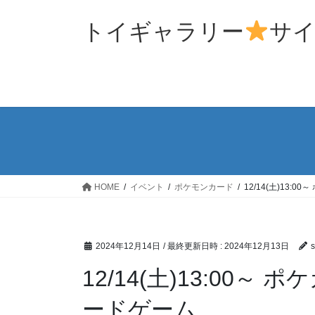
コ
ナ
ン
ビ
トイギャラリー
サ
テ
ゲ
ン
ー
ツ
シ
へ
ョ
ス
ン
キ
に
ッ
移
プ
動
HOME
イベント
ポケモンカード
12/14(土)13:
2024年12月14日
/ 最終更新日時 :
2024年12月13日
s
12/14(土)13:00～
ードゲーム