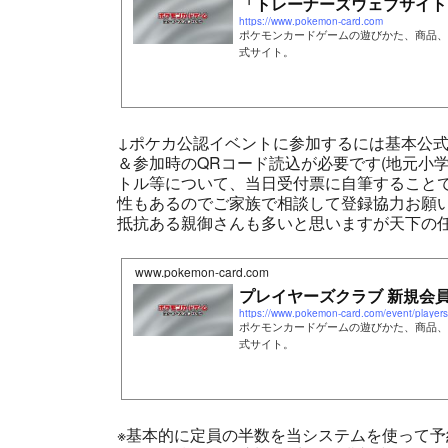
「トレーナーズウェブサイト
https://www.pokemon-card.com
ポケモンカードゲームの遊びかた、商品、
式サイト。
↓ポケカ公認イベントに参加するには基本公式
＆参加時のQRコード読込が必要です(地元小
トル等について、当日受付票に自筆すること
性もあるのでご家族で相談して登録協力お願い
抵抗ある親御さんも多いと思いますが天下の任
www.pokemon-card.com
プレイヤーズクラブ 新規会員
https://www.pokemon-card.com/event/players_
ポケモンカードゲームの遊びかた、商品、
式サイト。
※基本的に定員の半数を当システムを使って