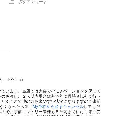
ポケモンカード
ndar
iCalendar
Office 365
モンカードゲーム
けています。当店では大会でのモチベーションを保って
みのお渡し、２人以内場合は基本的に優勝者以外で行う
ただくことで他の方も来やすい状況になりますので事前
なくなったら即、
My予約から必ずキャンセル
してくだ
るので、事前エントリー者様も５分前までにはご来店受