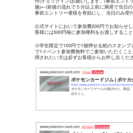
付(チェックイン)お願いします。(事前エント
施)←(前後の流れで５分以上前に満席で当日
事前エントリー者様を有効にし、当日のみ受付
公式サイトにおいて参加費200円でお知らせ
客様には500円毎に参加権利をお渡しするこ
小学生限定で100円で1個押せる紙のスタン
で1イベント参加費無料でご参加いただくこ
用されたい方は必ずお客様からお申し出くださ
www.pokemon-card.com
1 User
1 Pocket
ポケモンカードジム | ポケカ
https://www.pokemon-card.com/event/pokem
ポケモンカードゲームの遊びかた、商品、
式サイト。
www.pokemon-card.com
48 Users
33 Pockets