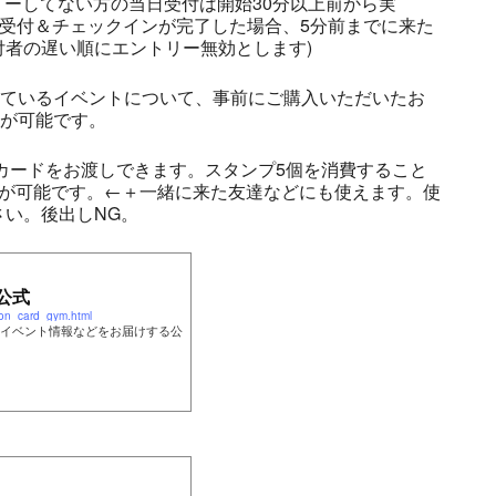
リーしてない方の当日受付は開始30分以上前から実
の受付＆チェックインが完了した場合、5分前までに来た
者の遅い順にエントリー無効とします)
しているイベントについて、事前にご購入いただいたお
とが可能です。
プカードをお渡しできます。スタンプ5個を消費すること
とが可能です。←＋一緒に来た友達などにも使えます。使
い。後出しNG。
公式
on_card_gym.html
イベント情報などをお届けする公