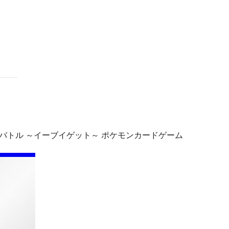
ndar
iCalendar
Office 365
デッキそのままバトル ～イーブイゲット～ ポケモンカードゲーム