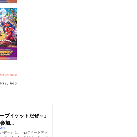
ーブイゲットだぜ～」
加...
html
だぜ～」に、「exスタートデッ