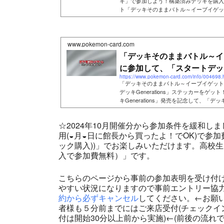
キ」で参加しよう！構築済みデッキを購入
ト「デッキそのままバトル～イーブイゲット
www.pokemon-card.com
「デッキそのままバトル～イ
に参加して、「スタートデッキG
https://www.pokemon-card.com/info/004698.
「デッキそのままバトル～イーブイゲット
デッキGenerations」ステッカーをゲッ
キGenerations」発売を記念して、「デッ
☆2024年10月開催分から参加条件を緩和し
用(◒月◒日に館長から買ったよ！でOK)で参加
ック購入))」でお楽しみいただけます。高校生
入で参加費無料）」です。
こちらのページから事前の参加表明を受け付
やすい状況になりますので事前エントリー協
約から必ずキャンセル
してください。←お願
者様も５分前までにはご来店受付(チェックイ
付は開始30分以上前から実施)←(前後の流