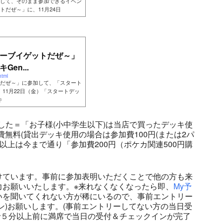
して、そのまま参加できるイベン
だぜ～」に、11月24日
ーブイゲットだぜ～」
en...
html
だぜ～」に参加して、「スタート
ト！11月22日（金）「スタートデッ
キ
ました＝「お子様(小中学生以下)は当店で買ったデッキ使
費無料(貸出デッキ使用の場合は参加費100円(または2パ
以上は今まで通り「参加費200円（ポケカ関連500円購
けています。事前に参加表明いただくことで他の方も来
力お願いいたします。※来れなくなくなったら即、
My予
いを聞いてくれない方が稀にいるので、事前エントリー
ン)お願いします。(事前エントリーしてない方の当日受
れで５分以上前に満席で当日の受付＆チェックインが完了