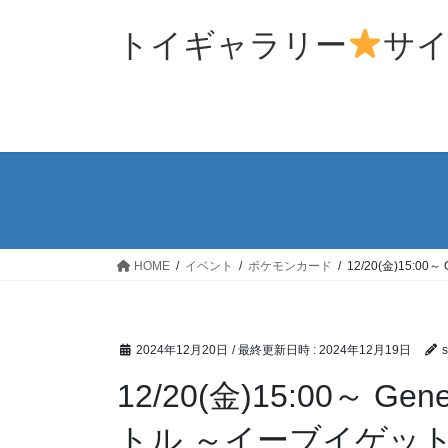
コ
ナ
ン
ビ
トイギャラリー
サ
テ
ゲ
ン
ー
ツ
シ
へ
ョ
ス
ン
キ
に
ッ
移
プ
動
HOME
イベント
ポケモンカード
12/20(金)15:
2024年12月20日
/ 最終更新日時 :
2024年12月19日
s
12/20(金)15:00～ G
トル ～イーブイゲッ