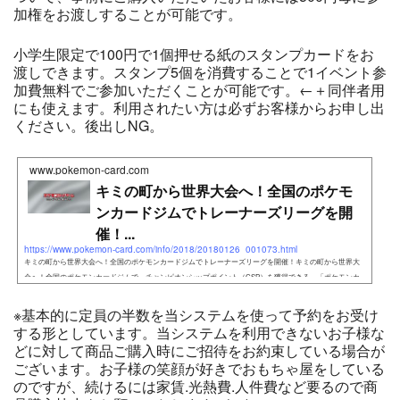
加権をお渡しすることが可能です。
小学生限定で100円で1個押せる紙のスタンプカードをお
渡しできます。スタンプ5個を消費することで1イベント参
加費無料でご参加いただくことが可能です。←＋同伴者用
にも使えます。利用されたい方は必ずお客様からお申し出
ください。後出しNG。
www.pokemon-card.com
キミの町から世界大会へ！全国のポケモ
ンカードジムでトレーナーズリーグを開
催！...
https://www.pokemon-card.com/info/2018/20180126_001073.html
キミの町から世界大会へ！全国のポケモンカードジムでトレーナーズリーグを開催！キミの町から世界大
会へ！全国のポケモンカードジムで、チャンピオンシップポイント（CSP）を獲得できる、「ポケモンカ
ードゲーム
※基本的に定員の半数を当システムを使って予約をお受け
する形としています。当システムを利用できないお子様な
どに対して商品ご購入時にご招待をお約束している場合が
ございます。お子様の笑顔が好きでおもちゃ屋をしている
のですが、続けるには家賃.光熱費.人件費など要るので商