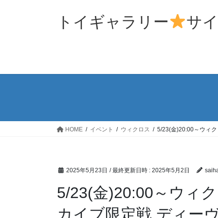
コ
ナ
ン
ビ
トイギャラリー
サ
テ
ゲ
ン
ー
ツ
シ
へ
ョ
ス
ン
キ
に
ッ
移
プ
動
HOME
イベント
ウィクロス
5/23(金)20:00～
2025年5月23日
/ 最終更新日時 :
2025年5月2日
saih
5/23(金)20:00～
カイブ限定戦 ディーヴァ 