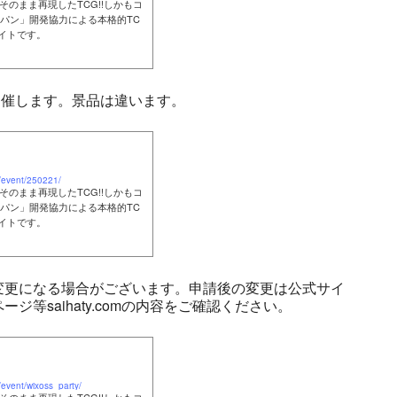
そのまま再現したTCG!!しかもコ
パン」開発協力による本格的TC
サイトです。
開催します。景品は違います。
s/event/250221/
そのまま再現したTCG!!しかもコ
パン」開発協力による本格的TC
サイトです。
変更になる場合がございます。申請後の変更は公式サイ
等saihaty.comの内容をご確認ください。
/event/wixoss_party/