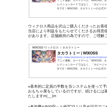
アニメ連動、カードゲーム「WIXOSS」を
レクションカードではなく、「ホビージャ
Gです！WIXOSS、タカラトミーの公式
ウィクロス商品を沢山ご購入くださったお客
当店により利益をもたらせてくださるお得意
があります。店舗維持の為ですので、ご理解
WIXOSS-ウィクロス-｜タカラトミー
タカラトミー | WIXOSS
https://www.takaratomy.co.jp/products/wixos
アニメ連動、カードゲーム「WIXOSS」を
レクションカードではなく、「ホビージャ
Gです！WIXOSS、タカラトミーの公式
※基本的に定員の半数を当システムを使って
おもちゃ屋をしているのですが、続けるには家
たしますm(__)m
※参加費が500円～と他TCGより高め設定