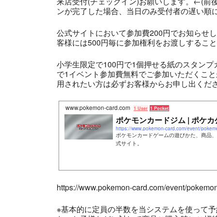
来店受付(チェックイン)お願いします。←(
ンが完了した場合、当日のみ受付者の遅い順に
公式サイトにおいて参加費200円でお知らせ
客様には500円毎に参加権利をお渡しするこ
小学生限定で100円で1個押せる紙のスタン
で1イベント参加費無料でご参加いただくこ
用されたい方は必ずお客様からお申し出くださ
www.pokemon-card.com
1 User
1 Pocket
ポケモンカードジム | ポケカ
https://www.pokemon-card.com/event/pokem
ポケモンカードゲームの遊びかた、商品、
式サイト。
https://www.pokemon-card.com/event/pokemo
※基本的に定員の半数を当システムを使って