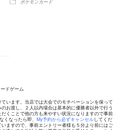
ポケモンカード
ndar
iCalendar
Office 365
ンカードゲーム
けています。当店では大会でのモチベーションを保って
みのお渡し、２人以内場合は基本的に優勝者以外で行う
ただくことで他の方も来やすい状況になりますので事前
なくなったら即、
My予約から必ずキャンセル
してくだ
ていますので、事前エントリー者様も５分より前にはご