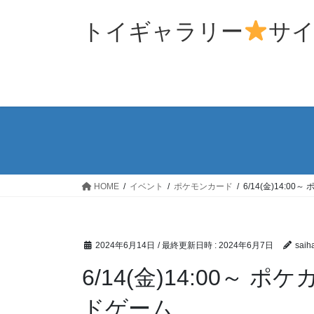
コ
ナ
ン
ビ
トイギャラリー
サ
テ
ゲ
ン
ー
ツ
シ
へ
ョ
ス
ン
キ
に
ッ
移
プ
動
HOME
イベント
ポケモンカード
6/14(金)14:0
2024年6月14日
/ 最終更新日時 :
2024年6月7日
saih
6/14(金)14:00～
ドゲーム