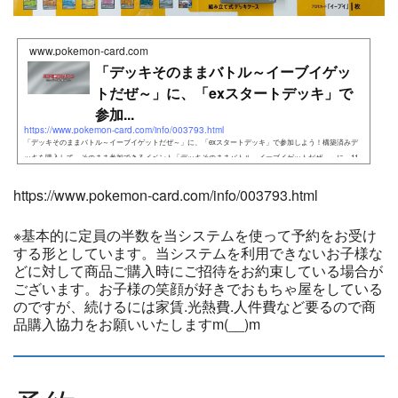
www.pokemon-card.com
「デッキそのままバトル～イーブイゲッ
トだぜ～」に、「exスタートデッキ」で
参加...
https://www.pokemon-card.com/info/003793.html
「デッキそのままバトル～イーブイゲットだぜ～」に、「exスタートデッキ」で参加しよう！構築済みデ
ッキを購入して、そのまま参加できるイベント「デッキそのままバトル～イーブイゲットだぜ～」に、11
月24日
https://www.pokemon-card.com/info/003793.html
※基本的に定員の半数を当システムを使って予約をお受け
する形としています。当システムを利用できないお子様な
どに対して商品ご購入時にご招待をお約束している場合が
ございます。お子様の笑顔が好きでおもちゃ屋をしている
のですが、続けるには家賃.光熱費.人件費など要るので商
品購入協力をお願いいたしますm(__)m