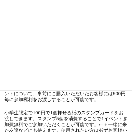
こちらのページから事前の参加表明を受け付けています。
当店では大会でのモチベーションを保っていただく為、参
加者が１人の場合は参加賞のみのお渡し、２人以内場合は
基本的に優勝者以外で行う抽選は無しとしています。事前
に参加表明いただくことで他の方も来やすい状況になりま
すので事前エントリー協力お願いいたします。※来れなく
なくなったら即、
My予約から必ずキャンセル
してくださ
い。残念ながら無断キャンセル者が存在していますので、
事前エントリー者様も５分より前にはご来店受付(チェッ
クイン)お願いします。←(前後の流れで５分以上前に満席
で当日の受付＆チェックインが完了した場合、当日のみ受
付者の遅い順にエントリー無効とします)
公式サイトにおいて参加費200円でお知らせしているイベ
ントについて、事前にご購入いただいたお客様には500円
毎に参加権利をお渡しすることが可能です。
小学生限定で100円で1個押せる紙のスタンプカードをお
渡しできます。スタンプ5個を消費することで1イベント参
加費無料でご参加いただくことが可能です。←＋一緒に来
た友達などにも使えます。使用されたい方は必ずお客様か