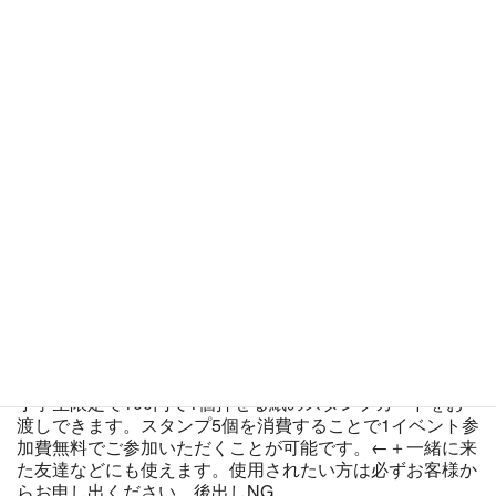
加者が１人の場合は参加賞のみのお渡し、２人以内場合は
基本的に優勝者以外で行う抽選は無しとしています。事前
に参加表明いただくことで他の方も来やすい状況になりま
すので事前エントリー協力お願いいたします。※来れなく
なくなったら即、
My予約から必ずキャンセル
してくださ
い。←お願いを聞いてくれない方が稀にいるので、事前エ
ントリー者様も５分前までにはご来店受付(チェックイン)
お願いします。(事前エントリーしてない方の当日受付は
開始30分以上前から実施)←(前後の流れで５分以上前に満
席で当日の受付＆チェックインが完了した場合、5分前ま
でに来た事前エントリー者様を有効にし、当日のみ受付者
の遅い順にエントリー無効とします)
公式サイトにおいて参加費200円でお知らせしているイベ
ントについて、事前にご購入いただいたお客様には500円
毎に参加権利をお渡しすることが可能です。
小学生限定で100円で1個押せる紙のスタンプカードをお
渡しできます。スタンプ5個を消費することで1イベント参
加費無料でご参加いただくことが可能です。←＋一緒に来
た友達などにも使えます。使用されたい方は必ずお客様か
らお申し出ください。後出しNG。