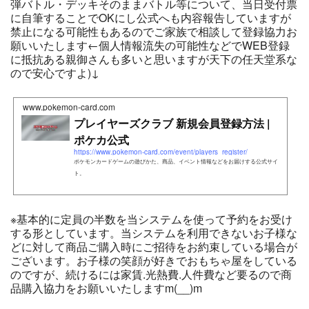
弾バトル・デッキそのままバトル等について、当日受付票
に自筆することでOKにし公式へも内容報告していますが
禁止になる可能性もあるのでご家族で相談して登録協力お
願いいたします←個人情報流失の可能性などでWEB登録
に抵抗ある親御さんも多いと思いますが天下の任天堂系な
ので安心ですよ)↓
www.pokemon-card.com
プレイヤーズクラブ 新規会員登録方法 |
ポケカ公式
https://www.pokemon-card.com/event/players_register/
ポケモンカードゲームの遊びかた、商品、イベント情報などをお届けする公式サイ
ト。
※基本的に定員の半数を当システムを使って予約をお受け
する形としています。当システムを利用できないお子様な
どに対して商品ご購入時にご招待をお約束している場合が
ございます。お子様の笑顔が好きでおもちゃ屋をしている
のですが、続けるには家賃.光熱費.人件費など要るので商
品購入協力をお願いいたしますm(__)m