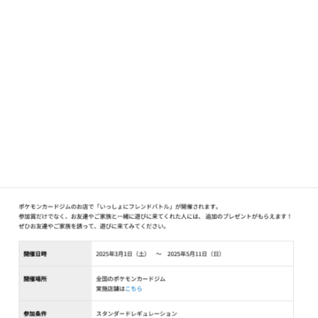
ニュース一覧 | ポケカ公式
https://www.pokemon-card.com/info/
ポケモンカードゲームの遊びかた、商品、イベント情報などをお届けする公式サイ
ト
※基本的に定員の半数を当システムを使って予約をお受け
する形としています。当システムを利用できないお子様な
どに対して商品ご購入時にご招待をお約束している場合が
ございます。お子様の笑顔が好きでおもちゃ屋をしている
のですが、続けるには家賃.光熱費.人件費など要るので商
品購入協力をお願いいたしますm(__)m