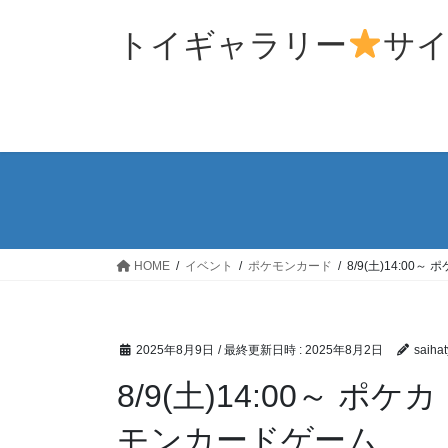
コ
ナ
ン
ビ
トイギャラリー
サ
テ
ゲ
ン
ー
ツ
シ
へ
ョ
ス
ン
キ
に
ッ
移
プ
動
HOME
イベント
ポケモンカード
8/9(土)14:0
2025年8月9日
/ 最終更新日時 :
2025年8月2日
saihat
8/9(土)14:00～ 
モンカードゲーム