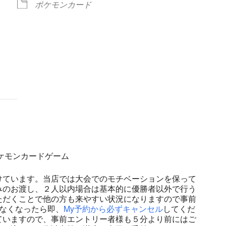
ポケモンカード
ndar
iCalendar
Office 365
 ポケモンカードゲーム
けています。当店では大会でのモチベーションを保って
みのお渡し、２人以内場合は基本的に優勝者以外で行う
ただくことで他の方も来やすい状況になりますので事前
なくなったら即、
My予約から必ずキャンセル
してくだ
ていますので、事前エントリー者様も５分より前にはご