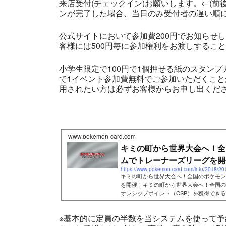
来店受付(チェックイン)お願いします。←(
ンが完了した場合、当日のみ受付者の遅い順に
公式サイトにおいて参加費200円でお知らせ
客様には500円毎に参加権利をお渡しするこ
小学生限定で100円で1個押せる紙のスタン
で1イベント参加費無料でご参加いただくこ
用されたい方は必ずお客様からお申し出くださ
www.pokemon-card.com
キミの町から世界大会へ！全
ムでトレーナーズリーグを開催
https://www.pokemon-card.com/info/2018/2
キミの町から世界大会へ！全国のポケモン
を開催！キミの町から世界大会へ！全国の
オンシップポイント（CSP）を獲得でき
※基本的に定員の半数を当システムを使って