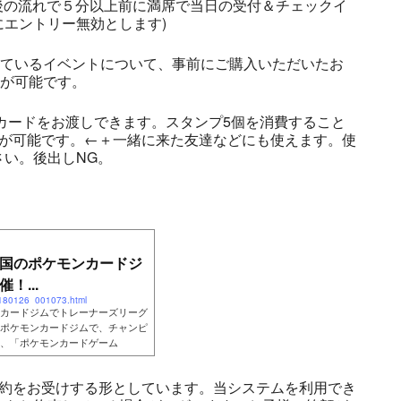
前後の流れで５分以上前に満席で当日の受付＆チェックイ
エントリー無効とします)
しているイベントについて、事前にご購入いただいたお
とが可能です。
プカードをお渡しできます。スタンプ5個を消費すること
とが可能です。←＋一緒に来た友達などにも使えます。使
い。後出しNG。
国のポケモンカードジ
！...
0180126_001073.html
カードジムでトレーナーズリーグ
ポケモンカードジムで、チャンピ
る、「ポケモンカードゲーム
予約をお受けする形としています。当システムを利用でき