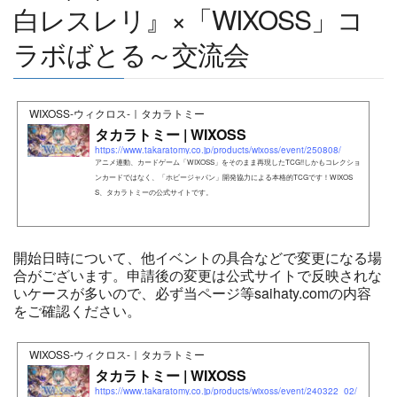
白レスレリ』×「WIXOSS」コ
ラボばとる～交流会
WIXOSS-ウィクロス-｜タカラトミー
タカラトミー | WIXOSS
https://www.takaratomy.co.jp/products/wixoss/event/250808/
アニメ連動、カードゲーム「WIXOSS」をそのまま再現したTCG!!しかもコレクショ
ンカードではなく、「ホビージャパン」開発協力による本格的TCGです！WIXOS
S、タカラトミーの公式サイトです。
開始日時について、他イベントの具合などで変更になる場
合がございます。申請後の変更は公式サイトで反映されな
いケースが多いので、必ず当ページ等saihaty.comの内容
をご確認ください。
WIXOSS-ウィクロス-｜タカラトミー
タカラトミー | WIXOSS
https://www.takaratomy.co.jp/products/wixoss/event/240322_02/