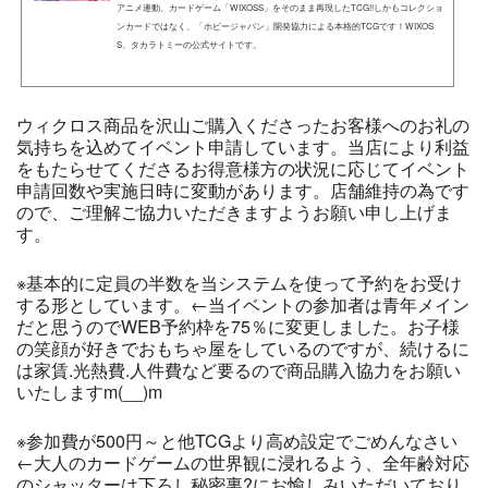
アニメ連動、カードゲーム「WIXOSS」をそのまま再現したTCG!!しかもコレクショ
ンカードではなく、「ホビージャパン」開発協力による本格的TCGです！WIXOS
S、タカラトミーの公式サイトです。
ウィクロス商品を沢山ご購入くださったお客様へのお礼の
気持ちを込めてイベント申請しています。当店により利益
をもたらせてくださるお得意様方の状況に応じてイベント
申請回数や実施日時に変動があります。店舗維持の為です
ので、ご理解ご協力いただきますようお願い申し上げま
す。
※基本的に定員の半数を当システムを使って予約をお受け
する形としています。←当イベントの参加者は青年メイン
だと思うのでWEB予約枠を75％に変更しました。お子様
の笑顔が好きでおもちゃ屋をしているのですが、続けるに
は家賃.光熱費.人件費など要るので商品購入協力をお願い
いたしますm(__)m
※参加費が500円～と他TCGより高め設定でごめんなさい
←大人のカードゲームの世界観に浸れるよう、全年齢対応
のシャッターは下ろし秘密裏?にお愉しみいただいており