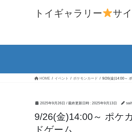
コ
ナ
ン
ビ
トイギャラリー
サ
テ
ゲ
ン
ー
ツ
シ
へ
ョ
ス
ン
キ
に
ッ
移
プ
動
HOME
イベント
ポケモンカード
9/26(金)14:0
2025年9月26日
/ 最終更新日時 :
2025年9月13日
sai
9/26(金)14:00～
ドゲーム