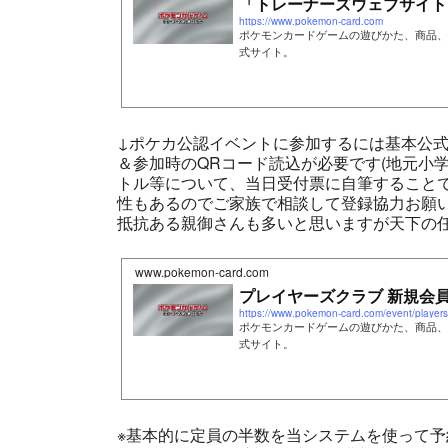
「トレーナーズウェブサイト
https://www.pokemon-card.com
ポケモンカードゲームの遊びかた、商品、
式サイト。
↓ポケカ公認イベントに参加するには基本公式
＆参加時のQRコード読込が必要です(地元小
トル等について、当日受付票に自筆すること
性もあるのでご家族で相談して登録協力お願い
抵抗ある親御さんも多いと思いますが天下の任
www.pokemon-card.com
プレイヤーズクラブ 新規会員
https://www.pokemon-card.com/event/players_
ポケモンカードゲームの遊びかた、商品、
式サイト。
※基本的に定員の半数を当システムを使って