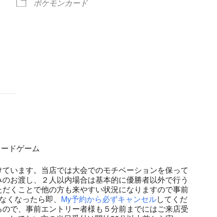
ポケモンカード
ndar
iCalendar
Office 365
ンカードゲーム
けています。当店では大会でのモチベーションを保って
みのお渡し、２人以内場合は基本的に優勝者以外で行う
ただくことで他の方も来やすい状況になりますので事前
なくなったら即、
My予約から必ずキャンセル
してくだ
るので、事前エントリー者様も５分前までにはご来店受