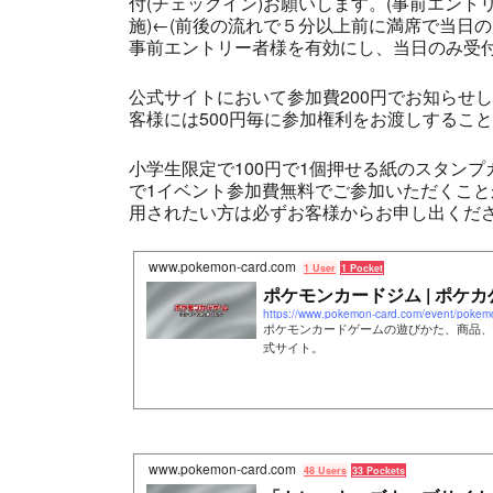
付(チェックイン)お願いします。(事前エント
施)←(前後の流れで５分以上前に満席で当日
事前エントリー者様を有効にし、当日のみ受付
公式サイトにおいて参加費200円でお知らせ
客様には500円毎に参加権利をお渡しするこ
小学生限定で100円で1個押せる紙のスタン
で1イベント参加費無料でご参加いただくこ
用されたい方は必ずお客様からお申し出くださ
www.pokemon-card.com
1 User
1 Pocket
ポケモンカードジム | ポケカ
https://www.pokemon-card.com/event/pokem
ポケモンカードゲームの遊びかた、商品、
式サイト。
www.pokemon-card.com
48 Users
33 Pockets