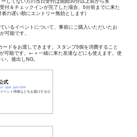
リーしてない方の当日受付は開始30分以上前から実
の受付＆チェックインが完了した場合、5分前までに来た
者の遅い順にエントリー無効とします)
しているイベントについて、事前にご購入いただいたお
とが可能です。
プカードをお渡しできます。スタンプ5個を消費すること
とが可能です。←＋一緒に来た友達などにも使えます。使
い。後出しNG。
公式
on_card_gym.html
イベント情報などをお届けする公