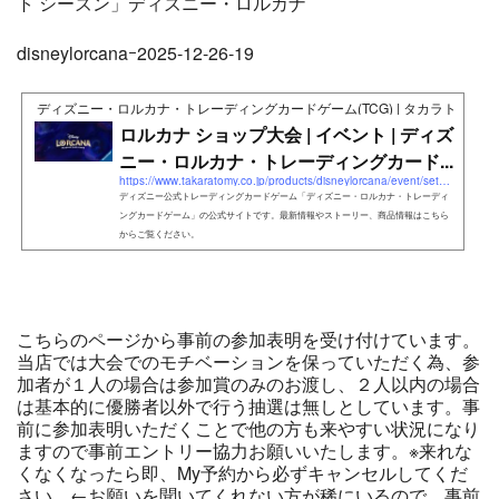
ト シーズン」ディズニー・ロルカナ
disneylorcanaｰ2025-12-26-19
ディズニー・ロルカナ・トレーディングカードゲーム(TCG) | タカラトミー
ロルカナ ショップ大会 | イベント | ディズ
ニー・ロルカナ・トレーディングカード...
https://www.takaratomy.co.jp/products/disneylorcana/event/set3-shop-1/
ディズニー公式トレーディングカードゲーム「ディズニー・ロルカナ・トレーディ
ングカードゲーム」の公式サイトです。最新情報やストーリー、商品情報はこちら
からご覧ください。
こちらのページから事前の参加表明を受け付けています。
当店では大会でのモチベーションを保っていただく為、参
加者が１人の場合は参加賞のみのお渡し、２人以内の場合
は基本的に優勝者以外で行う抽選は無しとしています。事
前に参加表明いただくことで他の方も来やすい状況になり
ますので事前エントリー協力お願いいたします。※来れな
くなくなったら即、My予約から必ずキャンセルしてくだ
さい。←お願いを聞いてくれない方が稀にいるので、事前