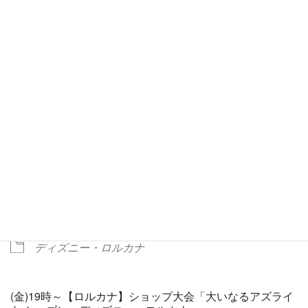
2025/12/26
7:00 PM - 8:00 PM
ADD TO CALENDAR
Download ICS
Google Calendar
予約
現在、受付期間ではありません
イベントタイプ
ディズニー・ロルカナ
(金)19時～【ロルカナ】ショップ大会「大いなるアズライ