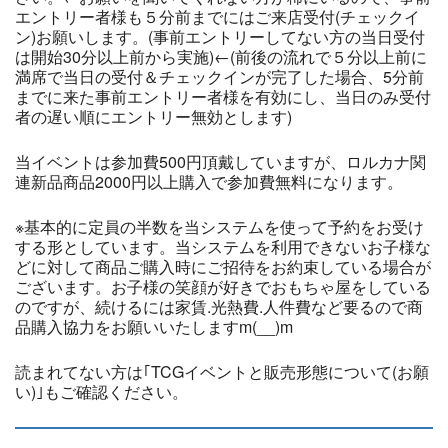
エントリー者様も５分前までにはご来店受付(チェックイ
ン)お願いします。(事前エントリーしてない方の当日受付
は開始30分以上前から実施)←(前後の流れで５分以上前に
満席で当日の受付＆チェックインが完了した場合、5分前
までに来た事前エントリー者様を有効にし、当日のみ受付
者の遅い順にエントリー無効とします)
当イベントは参加費500円頂戴していますが、ロルカナ関
連新品商品2000円以上購入で参加費無料になります。
※基本的に定員の半数を当システムを使って予約をお受け
する形としています。当システムを利用できないお子様な
どに対して商品ご購入時にご招待をお約束している場合が
ございます。お子様の笑顔が好きでおもちゃ屋をしている
のですが、続けるには家賃.光熱費.人件費など要るので商
品購入協力をお願いいたしますm(__)m
読まれてない方は｢TCGイベントと販売形態について(お願
い)｣もご確認ください。