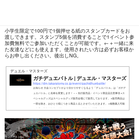
毎に参加権利をお渡しすることが可能です。(デュエルマ
スターズは公式サイトに欄が無く載ってませんが同様で
す)
小学生限定で100円で1個押せる紙のスタンプカードをお
渡しできます。スタンプ5個を消費することで1イベント参
加費無料でご参加いただくことが可能です。←＋一緒に来
た友達などにも使えます。使用されたい方は必ずお客様か
らお申し出ください。後出しNG。
デュエル・マスターズ
ガチデュエバトル | デュエル・マスターズ
https://dm.takaratomy.co.jp/event/gachidhuebattle/
お知らせ 大会コンセプトがより分かりやすくなるよう「デュエバトル」は「ガチデ
ュエバトル」に名称を変更します！ × × 先行販売品・イベント限定品注意事項 ※ス
ペシャルグッズはスペシャルグッズ販売会場にて販売しております。 ※販売商品は
一部を除き、おひとり様につき１商品１点とさせていただきます。 ※複数購入可能
な商品は購入可能数を表記しております。 ※購入後の返品・交換はできません。 ※ク
レジットカ