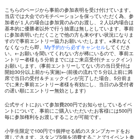
こちらのページから事前の参加表明を受け付けています。
当店では大会でのモチベーションを保っていただく為、参
加者が１人の場合は参加賞のみのお渡し、２人以内場合は
基本的に優勝者以外で行う抽選は無しとしています。事前
に参加表明いただくことで他の方も来やすい状況になりま
すので事前エントリー協力お願いいたします。※来れなく
なくなったら即、
My予約から必ずキャンセル
してくださ
い。←お願いを聞いてくれない方が稀にいるので、事前エ
ントリー者様も５分前までにはご来店受付(チェックイン)
お願いします。(事前エントリーしてない方の当日受付は
開始30分以上前から実施)←(前後の流れで５分以上前に満
席で当日の受付＆チェックインが完了した場合、5分前ま
でに来た事前エントリー者様を有効にし、当日のみ受付者
の遅い順にエントリー無効とします)
公式サイトにおいて参加費200円でお知らせしているイベ
ントについて、事前にご購入いただいたお客様には500円
毎に参加権利をお渡しすることが可能です。
小学生限定で100円で1個押せる紙のスタンプカードをお
渡しできます。スタンプ5個を消費することで1イベント参