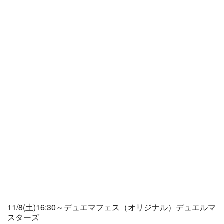
2025/11/08
4:30 PM - 5:30 PM
ADD TO CALENDAR
Download ICS
Google Calendar
予約
現在、受付期間ではありません
イベントタイプ
デュエル・マスターズ
11/8(土)16:30～デュエマフェス（オリジナル）デュエルマ
スターズ