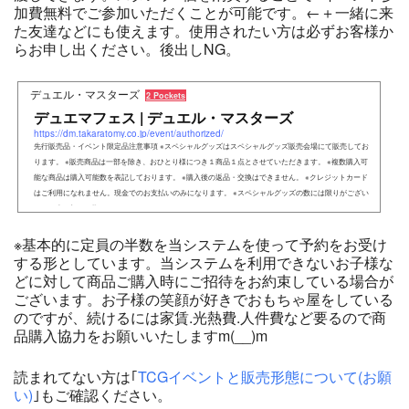
加費無料でご参加いただくことが可能です。←＋一緒に来
た友達などにも使えます。使用されたい方は必ずお客様か
らお申し出ください。後出しNG。
デュエル・マスターズ
2 Pockets
デュエマフェス | デュエル・マスターズ
https://dm.takaratomy.co.jp/event/authorized/
先行販売品・イベント限定品注意事項 ※スペシャルグッズはスペシャルグッズ販売会場にて販売してお
ります。 ※販売商品は一部を除き、おひとり様につき１商品１点とさせていただきます。 ※複数購入可
能な商品は購入可能数を表記しております。 ※購入後の返品・交換はできません。 ※クレジットカード
はご利用になれません。現金でのお支払いのみになります。 ※スペシャルグッズの数には限りがござい
ます。売り切れの際は
※基本的に定員の半数を当システムを使って予約をお受け
する形としています。当システムを利用できないお子様な
どに対して商品ご購入時にご招待をお約束している場合が
ございます。お子様の笑顔が好きでおもちゃ屋をしている
のですが、続けるには家賃.光熱費.人件費など要るので商
品購入協力をお願いいたしますm(__)m
読まれてない方は｢
TCGイベントと販売形態について(お願
い)
｣もご確認ください。