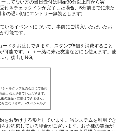
リーしてない方の当日受付は開始30分以上前から実
の受付＆チェックインが完了した場合、5分前までに来た
者の遅い順にエントリー無効とします)
しているイベントについて、事前にご購入いただいたお
とが可能です。
プカードをお渡しできます。スタンプ5個を消費すること
とが可能です。←＋一緒に来た友達などにも使えます。使
い。後出しNG。
スペシャルグッズ販売会場にて販売
１商品１点とさせていただきます。
入後の返品・交換はできません。
みになります。 ※スペシャルグ
予約をお受けする形としています。当システムを利用でき
待をお約束している場合がございます。お子様の笑顔が