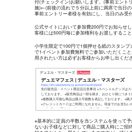
付(チェックイン)お願いします。(事前エント
施)←(前後の流れで５分以上前に満席で当日
事前エントリー者様を有効にし、当日のみ受付
公式サイトにおいて参加費200円でお知らせ
客様には500円毎に参加権利をお渡しするこ
小学生限定で100円で1個押せる紙のスタン
で1イベント参加費無料でご参加いただくこ
用されたい方は必ずお客様からお申し出くださ
デュエル・マスターズ
2 Pockets
デュエマフェス | デュエル・マスターズ
https://dm.takaratomy.co.jp/event/authorized/
先行販売品・イベント限定品注意事項 ※スペシャルグッズは
しております。 ※販売商品は一部を除き、おひとり様につき
※複数購入可能な商品は購入可能数を表記しております。 ※購
※クレジットカードはご利用になれません。現金でのお支払いの
ッズの数には限りがございます。売り切れの際は
※基本的に定員の半数を当システムを使って
ないお子様などに対して商品ご購入時にご招