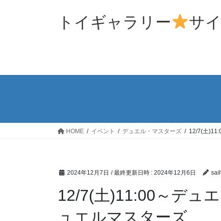
コ
ナ
ン
ビ
トイギャラリー
サ
テ
ゲ
ン
ー
ツ
シ
へ
ョ
ス
ン
キ
に
ッ
移
プ
動
HOME
イベント
デュエル・マスターズ
12/7(土
2024年12月7日
/ 最終更新日時 :
2024年12月6日
sai
12/7(土)11:00
ュエルマスターズ