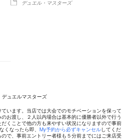
デュエル・マスターズ
ndar
iCalendar
Office 365
ナル）デュエルマスターズ
けています。当店では大会でのモチベーションを保って
みのお渡し、２人以内場合は基本的に優勝者以外で行う
ただくことで他の方も来やすい状況になりますので事前
なくなったら即、
My予約から必ずキャンセル
してくだ
るので、事前エントリー者様も５分前までにはご来店受