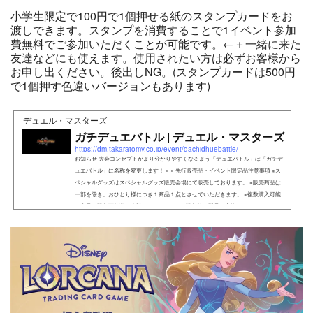
小学生限定で100円で1個押せる紙のスタンプカードをお
渡しできます。スタンプを消費することで1イベント参加
費無料でご参加いただくことが可能です。←＋一緒に来た
友達などにも使えます。使用されたい方は必ずお客様から
お申し出ください。後出しNG。(スタンプカードは500円
で1個押す色違いバージョンもあります)
デュエル・マスターズ
ガチデュエバトル | デュエル・マスターズ
https://dm.takaratomy.co.jp/event/gachidhuebattle/
お知らせ 大会コンセプトがより分かりやすくなるよう「デュエバトル」は「ガチデ
ュエバトル」に名称を変更します！ × × 先行販売品・イベント限定品注意事項 ※ス
ペシャルグッズはスペシャルグッズ販売会場にて販売しております。 ※販売商品は
一部を除き、おひとり様につき１商品１点とさせていただきます。 ※複数購入可能
な商品は購入可能数を表記しております。 ※購入後の返品・交換はできません。 ※ク
レジットカ