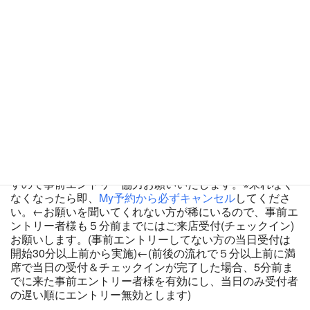
ディズニー・ロルカナ・トレーディングカードゲーム(TCG) | タカラトミー
構築済みデッキ交流会 | イベント | ディズ
ニー・ロルカナ・トレーディングカード...
https://www.takaratomy.co.jp/products/disneylorcana/event/set1-2/
ディズニー公式トレーディングカードゲーム「ディズニー・ロルカナ・トレーディ
ングカードゲーム」の公式サイトです。最新情報やストーリー、商品情報はこちら
からご覧ください。
こちらのページから事前の参加表明を受け付けています。
当店では大会でのモチベーションを保っていただく為、参
加者が１人の場合は参加賞のみのお渡し、２人以内場合は
基本的に優勝者以外で行う抽選は無しとしています。事前
に参加表明いただくことで他の方も来やすい状況になりま
すので事前エントリー協力お願いいたします。※来れなく
なくなったら即、
My予約から必ずキャンセル
してくださ
い。←お願いを聞いてくれない方が稀にいるので、事前エ
ントリー者様も５分前までにはご来店受付(チェックイン)
お願いします。(事前エントリーしてない方の当日受付は
開始30分以上前から実施)←(前後の流れで５分以上前に満
席で当日の受付＆チェックインが完了した場合、5分前ま
でに来た事前エントリー者様を有効にし、当日のみ受付者
の遅い順にエントリー無効とします)