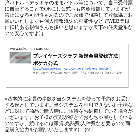
弾バトル・デッキそのままバトル等について、当日受付票
に自筆することでOKにし公式へも内容報告していますが
禁止になる可能性もあるのでご家族で相談して登録協力お
願いいたします←個人情報流失の可能性などでWEB登録
に抵抗ある親御さんも多いと思いますが天下の任天堂系な
ので安心ですよ)↓
www.pokemon-card.com
プレイヤーズクラブ 新規会員登録方法 |
ポケカ公式
https://www.pokemon-card.com/event/players_register/
ポケモンカードゲームの遊びかた、商品、イベント情報などをお届けする公式サイ
ト。
※基本的に定員の半数を当システムを使って予約をお受け
する形としています。当システムを利用できないお子様な
どに対して商品ご購入時にご招待をお約束している場合が
ございます。お子様の笑顔が好きでおもちゃ屋をしている
のですが、続けるには家賃.光熱費.人件費など要るので商
品購入協力をお願いいたしますm(__)m