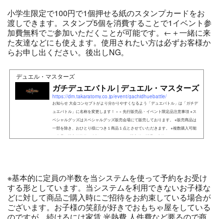
小学生限定で100円で1個押せる紙のスタンプカードをお
渡しできます。スタンプ5個を消費することで1イベント参
加費無料でご参加いただくことが可能です。←＋一緒に来
た友達などにも使えます。使用されたい方は必ずお客様か
らお申し出ください。後出しNG。
デュエル・マスターズ
ガチデュエバトル | デュエル・マスターズ
https://dm.takaratomy.co.jp/event/gachidhuebattle/
お知らせ 大会コンセプトがより分かりやすくなるよう「デュエバトル」は「ガチデ
ュエバトル」に名称を変更します！ × × 先行販売品・イベント限定品注意事項 ※ス
ペシャルグッズはスペシャルグッズ販売会場にて販売しております。 ※販売商品は
一部を除き、おひとり様につき１商品１点とさせていただきます。 ※複数購入可能
な商品は購入可能数を表記しております。 ※購入後の返品・交換はできません。 ※ク
レジットカ
※基本的に定員の半数を当システムを使って予約をお受け
する形としています。当システムを利用できないお子様な
どに対して商品ご購入時にご招待をお約束している場合が
ございます。お子様の笑顔が好きでおもちゃ屋をしている
のですが、続けるには家賃.光熱費.人件費など要るので商