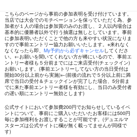
こちらのページから事前の参加表明を受け付けています。
当店では大会でのモチベーションを保っていただく為、参
加者が１人の場合は参加賞のみのお渡し、２人以内場合は
基本的に優勝者以外で行う抽選は無しとしています。事前
に参加表明いただくことで他の方も来やすい状況になりま
すので事前エントリー協力お願いいたします。※来れなく
なくなったら即、
My予約から必ずキャンセル
してくださ
い。←お願いを聞いてくれない方が稀にいるので、事前エ
ントリー者様も５分前までにはご来店受付(チェックイン)
お願いします。(事前エントリーしてない方の当日受付は
開始30分以上前から実施)←(前後の流れで５分以上前に満
席で当日の受付＆チェックインが完了した場合、5分前ま
でに来た事前エントリー者様を有効にし、当日のみ受付者
の遅い順にエントリー無効とします)
公式サイトにおいて参加費200円でお知らせしているイベ
ントについて、事前にご購入いただいたお客様には500円
毎に参加権利をお渡しすることが可能です。(デュエルマ
スターズは公式サイトに欄が無く載ってませんが同様で
す)