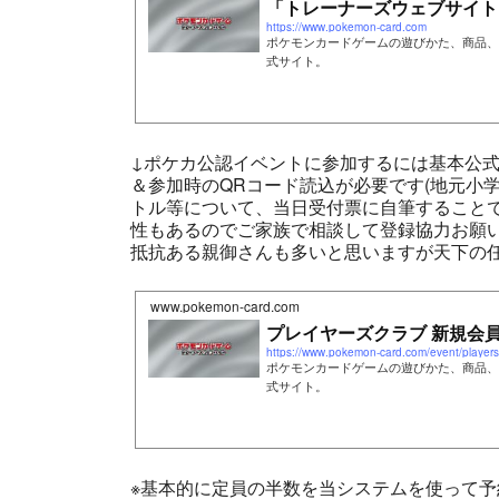
「トレーナーズウェブサイト
https://www.pokemon-card.com
ポケモンカードゲームの遊びかた、商品、
式サイト。
↓ポケカ公認イベントに参加するには基本公式
＆参加時のQRコード読込が必要です(地元小
トル等について、当日受付票に自筆すること
性もあるのでご家族で相談して登録協力お願い
抵抗ある親御さんも多いと思いますが天下の任
www.pokemon-card.com
プレイヤーズクラブ 新規会員
https://www.pokemon-card.com/event/players_
ポケモンカードゲームの遊びかた、商品、
式サイト。
※基本的に定員の半数を当システムを使って