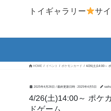
コ
ナ
ン
ビ
トイギャラリー
サ
テ
ゲ
ン
ー
ツ
シ
へ
ョ
ス
ン
キ
に
ッ
移
プ
動
HOME
イベント
ポケモンカード
4/26(土)14:0
2025年4月26日
/ 最終更新日時 :
2025年4月5日
saih
4/26(土)14:00～
ドゲーム