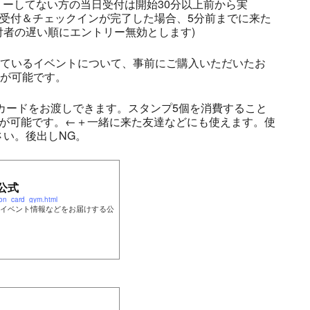
リーしてない方の当日受付は開始30分以上前から実
の受付＆チェックインが完了した場合、5分前までに来た
者の遅い順にエントリー無効とします)
しているイベントについて、事前にご購入いただいたお
とが可能です。
プカードをお渡しできます。スタンプ5個を消費すること
とが可能です。←＋一緒に来た友達などにも使えます。使
い。後出しNG。
公式
on_card_gym.html
イベント情報などをお届けする公