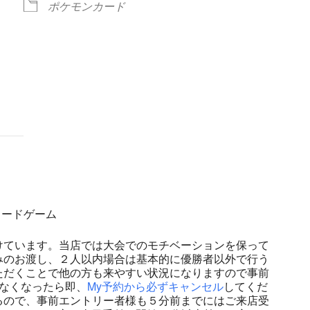
ポケモンカード
ndar
iCalendar
Office 365
ンカードゲーム
けています。当店では大会でのモチベーションを保って
みのお渡し、２人以内場合は基本的に優勝者以外で行う
ただくことで他の方も来やすい状況になりますので事前
なくなったら即、
My予約から必ずキャンセル
してくだ
るので、事前エントリー者様も５分前までにはご来店受