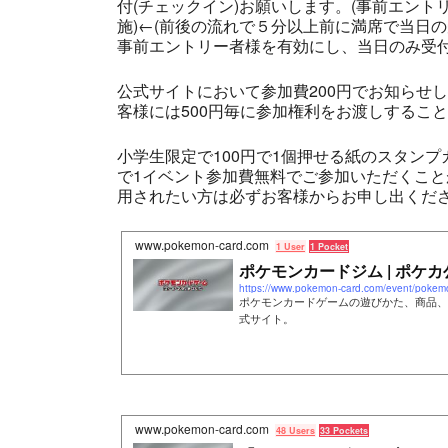
付(チェックイン)お願いします。(事前エント
施)←(前後の流れで５分以上前に満席で当日
事前エントリー者様を有効にし、当日のみ受付
公式サイトにおいて参加費200円でお知らせ
客様には500円毎に参加権利をお渡しするこ
小学生限定で100円で1個押せる紙のスタン
で1イベント参加費無料でご参加いただくこ
用されたい方は必ずお客様からお申し出くださ
www.pokemon-card.com
1 User
1 Pocket
ポケモンカードジム | ポケカ
https://www.pokemon-card.com/event/pokem
ポケモンカードゲームの遊びかた、商品、
式サイト。
www.pokemon-card.com
48 Users
33 Pockets