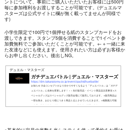
ントについて、事前にご購入いただいたお客様には500円
毎に参加権利をお渡しすることが可能です。(デュエルマ
スターズは公式サイトに欄が無く載ってませんが同様で
す)
小学生限定で100円で1個押せる紙のスタンプカードをお
渡しできます。スタンプ5個を消費することで1イベント参
加費無料でご参加いただくことが可能です。←＋一緒に来
た友達などにも使えます。使用されたい方は必ずお客様か
らお申し出ください。後出しNG。
デュエル・マスターズ
ガチデュエバトル | デュエル・マスターズ
https://dm.takaratomy.co.jp/event/gachidhuebattle/
お知らせ 大会コンセプトがより分かりやすくなるよう「デュエバトル」は「ガチデ
ュエバトル」に名称を変更します！ × × 先行販売品・イベント限定品注意事項 ※ス
ペシャルグッズはスペシャルグッズ販売会場にて販売しております。 ※販売商品は
一部を除き、おひとり様につき１商品１点とさせていただきます。 ※複数購入可能
な商品は購入可能数を表記しております。 ※購入後の返品・交換はできません。 ※ク
レジットカ
※基本的に定員の半数を当システムを使って予約をお受け