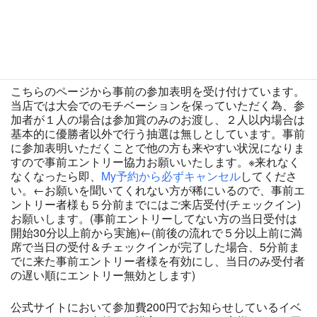
ルステージ | デュエル・マスターズ
https://dm.takaratomy.co.jp/event/nijisanji_battle/
カードをタップして拡大 開催店舗一覧
こちらのページから事前の参加表明を受け付けています。
当店では大会でのモチベーションを保っていただく為、参
加者が１人の場合は参加賞のみのお渡し、２人以内場合は
基本的に優勝者以外で行う抽選は無しとしています。事前
に参加表明いただくことで他の方も来やすい状況になりま
すので事前エントリー協力お願いいたします。※来れなく
なくなったら即、
My予約から必ずキャンセル
してくださ
い。←お願いを聞いてくれない方が稀にいるので、事前エ
ントリー者様も５分前までにはご来店受付(チェックイン)
お願いします。(事前エントリーしてない方の当日受付は
開始30分以上前から実施)←(前後の流れで５分以上前に満
席で当日の受付＆チェックインが完了した場合、5分前ま
でに来た事前エントリー者様を有効にし、当日のみ受付者
の遅い順にエントリー無効とします)
公式サイトにおいて参加費200円でお知らせしているイベ