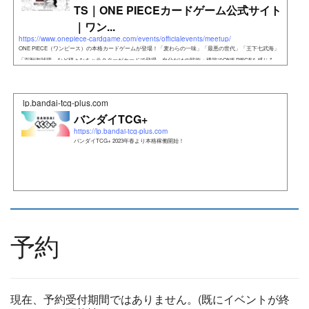
TS｜ONE PIECEカードゲーム公式サイト
｜ワン...
https://www.onepiece-cardgame.com/events/officialevents/meetup/
ONE PIECE（ワンピース）の本格カードゲームが登場！「麦わらの一味」「最悪の世代」「王下七武海」
「百獣海賊団」など様々なキャラクターがカードで登場。自分だけの戦術・構築でONE PIECEを感じろ。
lp.bandai-tcg-plus.com
バンダイTCG+
https://lp.bandai-tcg-plus.com
バンダイTCG+ 2023年春より本格稼働開始！
予約
現在、予約受付期間ではありません。(既にイベントが終