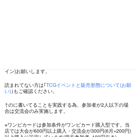
会 ワンピースカードゲーム
【お願い】TCG＋予約システムでの無断キャンセルが多く
イベント運営に差支えがあった為、2024年5月開催分から
当店の独自システムで予約を受付させていただきます。公
式サイト上では同日受付のみ表示ですので半数を当日受付
で残す形でスタートです。
※参加できなくなったら即、
My予約から必ずキャンセル
し
てください。当日の流れで開始時間が前後する場合があり
ますので、予約してても10分前にはご来店受付(チェック
イン)お願いします。
読まれてない方は｢
TCGイベントと販売形態について(お願
い)
｣もご確認ください。
↑のに書いてることを実践する為、参加者が2人以下の場
合は交流会のみ実施します。
※ワンピカードは参加条件がワンピカード購入型です。当
店では大会が600円以上購入・交流会が300円(6月=200円)
以上購入に設定しています(両方参加者=100円引き)