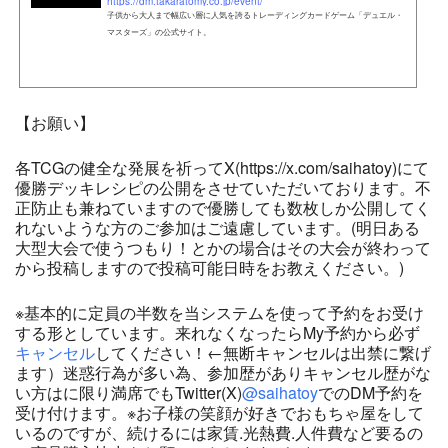
https://dm.takaratomy.co.jp/event/
子供から大人まで幅広い層に人気を誇るトレーディングカードゲーム「デュエル・
マスターズ」の公式サイト。
【お願い】
各TCGの健全な発展を祈ってX(https://x.com/saihatoy)にて
優勝デッキレシピの公開をさせていただいております。不
正防止も兼ねていますので優勝しても数枚しか公開してく
れないような方のご参加はご遠慮しています。(明日ある
大型大会で使うつもり！とかの場合はその大会が終わって
から投稿しますので投稿可能日時をお教えください。)
※基本的に定員の半数を当システムを使って予約をお受け
する形としています。来れなくなったらMy予約から必ず
キャンセル
してください！←無断キャンセルは出禁に繋げ
ます）迷惑行為が多い為、参加歴がありキャンセル歴がな
い方はに限り満席でもTwitter(X)
@saihatoy
でのDM予約を
受け付けます。※お子様の笑顔が好きでおもちゃ屋をして
いるのですが、続けるには家賃.光熱費.人件費など要るの