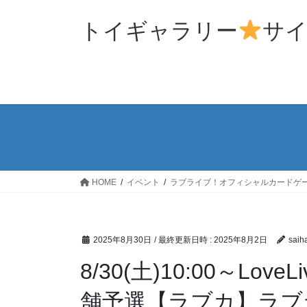
コ
ナ
ン
ビ
トイギャラリー
サ
テ
ゲ
ン
ー
ツ
シ
へ
ョ
ス
ン
キ
に
ッ
移
プ
動
HOME
イベント
ラブライブ！オフィシャルカードゲ
2025年8月30日
/ 最終更新日時 :
2025年8月2日
saih
8/30(土)10:00～LoveLi
舗予選【ラブカ】ラブ