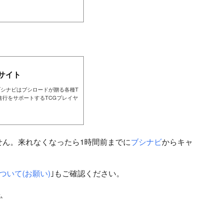
サイト
ブシナビはブシロードが贈る各種T
進行をサポートするTCGプレイヤ
せん。来れなくなったら1時間前までに
ブシナビ
からキャ
ついて(お願い)
｣もご確認ください。
ム