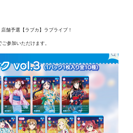
ndar
iCalendar
Office 365
ournament 店舗予選【ラブカ】ラブライブ！
料)でご参加いただけます。