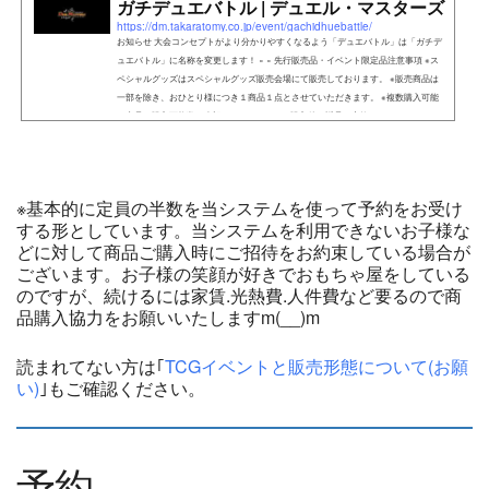
ガチデュエバトル | デュエル・マスターズ
https://dm.takaratomy.co.jp/event/gachidhuebattle/
お知らせ 大会コンセプトがより分かりやすくなるよう「デュエバトル」は「ガチデ
ュエバトル」に名称を変更します！ × × 先行販売品・イベント限定品注意事項 ※ス
ペシャルグッズはスペシャルグッズ販売会場にて販売しております。 ※販売商品は
一部を除き、おひとり様につき１商品１点とさせていただきます。 ※複数購入可能
な商品は購入可能数を表記しております。 ※購入後の返品・交換はできません。 ※ク
レジットカ
※基本的に定員の半数を当システムを使って予約をお受け
する形としています。当システムを利用できないお子様な
どに対して商品ご購入時にご招待をお約束している場合が
ございます。お子様の笑顔が好きでおもちゃ屋をしている
のですが、続けるには家賃.光熱費.人件費など要るので商
品購入協力をお願いいたしますm(__)m
読まれてない方は｢
TCGイベントと販売形態について(お願
い)
｣もご確認ください。
予約