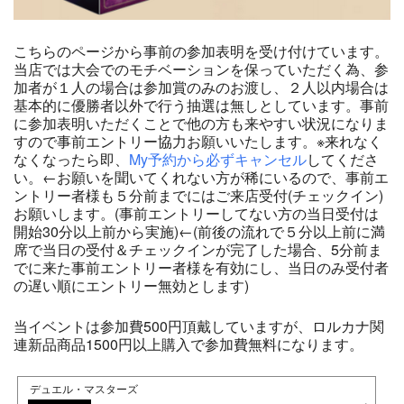
こちらのページから事前の参加表明を受け付けています。
当店では大会でのモチベーションを保っていただく為、参
加者が１人の場合は参加賞のみのお渡し、２人以内場合は
基本的に優勝者以外で行う抽選は無しとしています。事前
に参加表明いただくことで他の方も来やすい状況になりま
すので事前エントリー協力お願いいたします。※来れなく
なくなったら即、
My予約から必ずキャンセル
してくださ
い。←お願いを聞いてくれない方が稀にいるので、事前エ
ントリー者様も５分前までにはご来店受付(チェックイン)
お願いします。(事前エントリーしてない方の当日受付は
開始30分以上前から実施)←(前後の流れで５分以上前に満
席で当日の受付＆チェックインが完了した場合、5分前ま
でに来た事前エントリー者様を有効にし、当日のみ受付者
の遅い順にエントリー無効とします)
当イベントは参加費500円頂戴していますが、ロルカナ関
連新品商品1500円以上購入で参加費無料になります。
デュエル・マスターズ