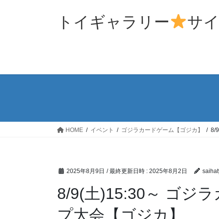
コ
ナ
ン
ビ
トイギャラリー
サ
テ
ゲ
ン
ー
ツ
シ
へ
ョ
ス
ン
キ
に
ッ
移
プ
動
HOME
イベント
ゴジラカードゲーム【ゴジカ】
8
2025年8月9日
/ 最終更新日時 :
2025年8月2日
saihat
8/9(土)15:30～ 
プ大会【ゴジカ】