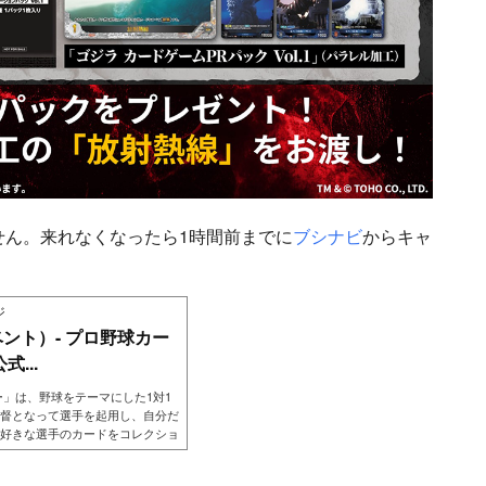
せん。来れなくなったら1時間前までに
ブシナビ
からキャ
ジ
ベント）- プロ野球カー
...
ー」は、野球をテーマにした1対1
督となって選手を起用し、自分だ
好きな選手のカードをコレクショ