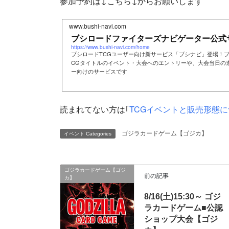
参加予約は↓こちら↓からお願いします
www.bushi-navi.com
ブシロードファイターズナビゲーター公式
https://www.bushi-navi.com/home
ブシロードTCGユーザー向け新サービス「ブシナビ」登場！
CGタイトルのイベント・大会へのエントリーや、大会当日の
ー向けのサービスです
読まれてない方は｢
TCGイベントと販売形態に
ゴジラカードゲーム【ゴジカ】
イベント Categories
ゴジラカードゲーム【ゴジ
前の記事
カ】
8/16(土)15:30～ ゴジ
ラカードゲーム■公認
ショップ大会【ゴジ