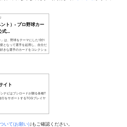
ジ
ベント）- プロ野球カー
...
ー」は、野球をテーマにした1対1
督となって選手を起用し、自分だ
好きな選手のカードをコレクショ
サイト
ブシナビはブシロードが贈る各種T
進行をサポートするTCGプレイヤ
ついて(お願い)
｣もご確認ください。