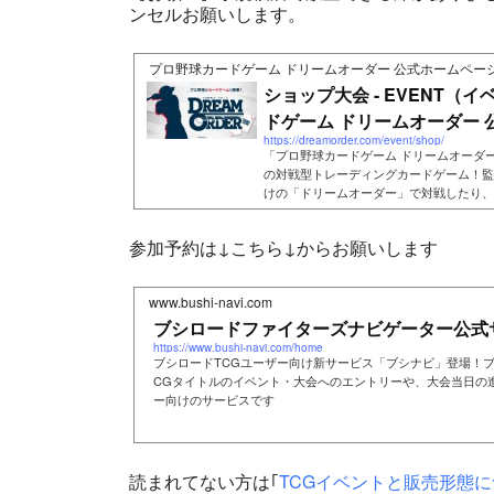
ンセルお願いします。
プロ野球カードゲーム ドリームオーダー 公式ホームペー
ショップ大会 - EVENT（イ
ドゲーム ドリームオーダー 公式
https://dreamorder.com/event/shop/
「プロ野球カードゲーム ドリームオーダ
の対戦型トレーディングカードゲーム！監
けの「ドリームオーダー」で対戦したり、
ンしたりして楽しもう！
参加予約は↓こちら↓からお願いします
www.bushi-navi.com
ブシロードファイターズナビゲーター公式
https://www.bushi-navi.com/home
ブシロードTCGユーザー向け新サービス「ブシナビ」登場！
CGタイトルのイベント・大会へのエントリーや、大会当日の
ー向けのサービスです
読まれてない方は｢
TCGイベントと販売形態に