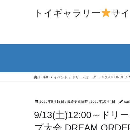
コ
ナ
ン
ビ
トイギャラリー
サ
テ
ゲ
ン
ー
ツ
シ
へ
ョ
ス
ン
キ
に
ッ
移
プ
動
HOME
イベント
ドリームオーダー DREAM ORDER
2025年9月13日
/ 最終更新日時 :
2025年10月4日
sai
9/13(土)12:00～
プ大会 DREAM ORDE