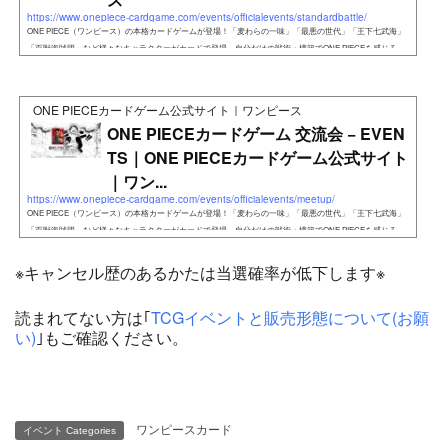
https://www.onepiece-cardgame.com/events/officialevents/standardbattle/
ONE PIECE（ワンピース）の本格カードゲームが登場！「麦わらの一味」「最悪の世代」「王下七武海」
「百獣海賊団」など様々なキャラクターがカードで登場。自分だけの戦術・構築でONE PIECEを感じろ。
ONE PIECEカードゲーム公式サイト｜ワンピース
ONE PIECEカードゲーム 交流会 − EVEN
TS｜ONE PIECEカードゲーム公式サイト
｜ワン...
https://www.onepiece-cardgame.com/events/officialevents/meetup/
ONE PIECE（ワンピース）の本格カードゲームが登場！「麦わらの一味」「最悪の世代」「王下七武海」
「百獣海賊団」など様々なキャラクターがカードで登場。自分だけの戦術・構築でONE PIECEを感じろ。
※キャンセル歴のあるかたは当選確率が低下します※
読まれてない方は｢
TCGイベントと販売形態について(お願
い)
｣もご確認ください。
ワンピースカード
イベント Categories