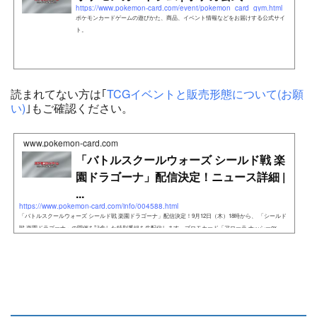
https://www.pokemon-card.com/event/pokemon_card_gym.html
ポケモンカードゲームの遊びかた、商品、イベント情報などをお届けする公式サイ
ト。
読まれてない方は｢
TCGイベントと販売形態について(お願
い)
｣もご確認ください。
www.pokemon-card.com
「バトルスクールウォーズ シールド戦 楽
園ドラゴーナ」配信決定！ニュース詳細 |
...
https://www.pokemon-card.com/info/004588.html
「バトルスクールウォーズ シールド戦 楽園ドラゴーナ」配信決定！9月12日（木）18時から、 「シールド
戦 楽園ドラゴーナ」の開催を記念した特別番組を生配信します。プロモカード「アローラ ナッシーex