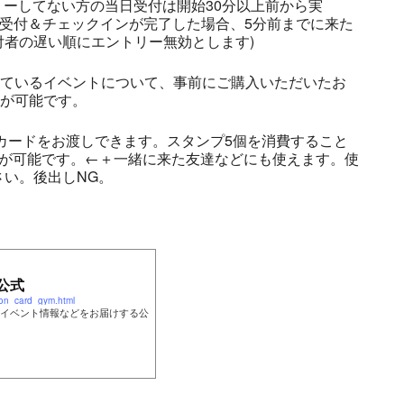
リーしてない方の当日受付は開始30分以上前から実
の受付＆チェックインが完了した場合、5分前までに来た
者の遅い順にエントリー無効とします)
しているイベントについて、事前にご購入いただいたお
とが可能です。
プカードをお渡しできます。スタンプ5個を消費すること
とが可能です。←＋一緒に来た友達などにも使えます。使
い。後出しNG。
公式
on_card_gym.html
イベント情報などをお届けする公