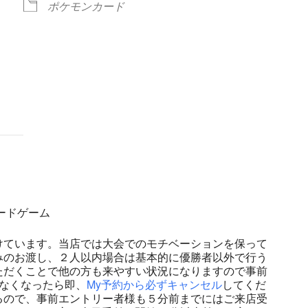
ポケモンカード
ndar
iCalendar
Office 365
カードゲーム
けています。当店では大会でのモチベーションを保って
みのお渡し、２人以内場合は基本的に優勝者以外で行う
ただくことで他の方も来やすい状況になりますので事前
なくなったら即、
My予約から必ずキャンセル
してくだ
るので、事前エントリー者様も５分前までにはご来店受