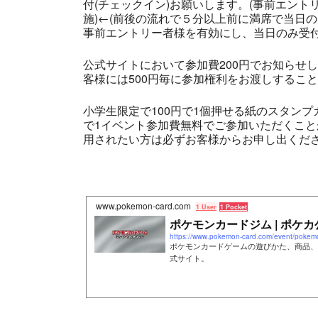
付(チェックイン)お願いします。(事前エント
施)←(前後の流れで５分以上前に満席で当日
事前エントリー者様を有効にし、当日のみ受付
公式サイトにおいて参加費200円でお知らせ
客様には500円毎に参加権利をお渡しするこ
小学生限定で100円で1個押せる紙のスタン
で1イベント参加費無料でご参加いただくこ
用されたい方は必ずお客様からお申し出くださ
www.pokemon-card.com
1 User
1 Pocket
ポケモンカードジム | ポケカ
https://www.pokemon-card.com/event/pokem
ポケモンカードゲームの遊びかた、商品、
式サイト。