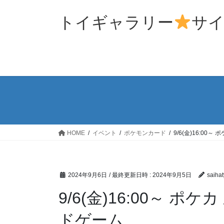
コ
ナ
ン
ビ
トイギャラリー
サ
テ
ゲ
ン
ー
ツ
シ
へ
ョ
ス
ン
キ
に
ッ
移
プ
動
HOME
イベント
ポケモンカード
9/6(金)16:0
2024年9月6日
/ 最終更新日時 :
2024年9月5日
saihat
9/6(金)16:00～ 
ドゲーム