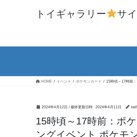
コ
ナ
ン
ビ
トイギャラリー
サ
テ
ゲ
ン
ー
ツ
シ
へ
ョ
ス
ン
キ
に
ッ
移
プ
動
HOME
イベント
ポケモンカード
15時頃～17時
2024年4月12日
/ 最終更新日時 :
2024年4月11日
sai
15時頃～17時前：ポ
ングイベント ポケモ