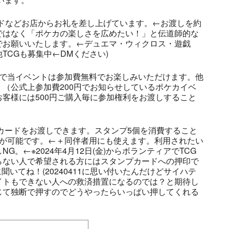
ドなどお店からお礼を差し上げています。←お渡しを約
ではなく「ポケカの楽しさを広めたい！」と伝道師的な
でお願いいたします。←デュエマ・ウィクロス・遊戯
TCGも募集中←DMください)
ので当イベントは参加費無料でお楽しみいただけます。他
（公式上参加費200円でお知らせしているポケカイベ
客様には500円ご購入毎に参加権利をお渡しすること
プカードをお渡しできます。スタンプ5個を消費すること
とが可能です。←＋同伴者用にも使えます。利用されたい
。←※2024年4月12日(金)からボランティアでTCG
らない人で希望される方にはスタンプカードへの押印で
いてね！(20240411に思い付いたんだけどサイハテ
イトもできない人への救済措置になるのでは？と期待し
じて独断で押すのでどうやったらいっぱい押してくれる