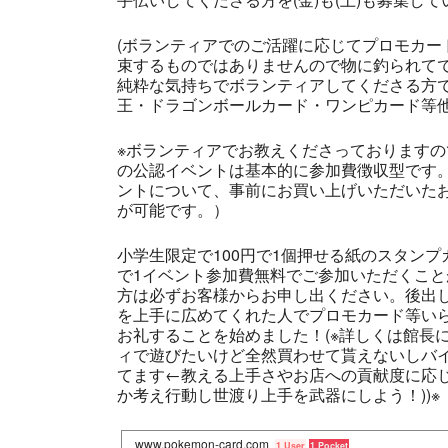
(ボランティアでのご活躍に応じてプロモカー
束するものではありませんので物に釣られて
純粋な気持ちでボランティアしてくださる方
王・ドラゴンボールカード・ワンピカード等他
※ボランティアでお教えくださっております
の公認イベントは基本的に参加費徴収型です。
ントについて、事前にお買い上げいただいたお
が可能です。）
小学生限定で100円で1個押せる紙のスタン
で1イベント参加費無料でご参加いただくこ
方は必ずお客様からお申し出ください。後出しNG
を上手に広めてくれた人でプロモカード等い
お礼することを始めました！(※詳しくは館長に聞
ィで遊びたいけど全然買わせて貰えないしバ
てます←教える上手さやお店への貢献度に応
か考え行動し世渡り上手を武器にしよう！))※
www.pokemon-card.com
1 User
1 Pocket