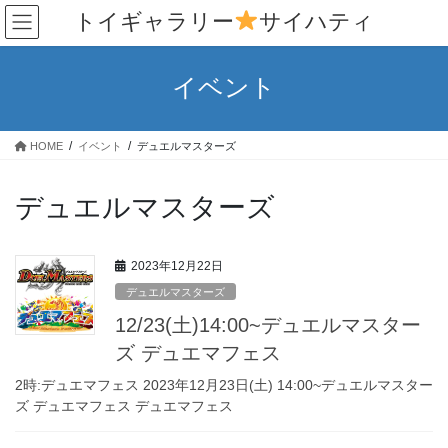
コ
ナ
トイギャラリー
サイハティ
ン
ビ
テ
ゲ
ン
ー
イベント
ツ
シ
へ
ョ
ス
ン
HOME
イベント
デュエルマスターズ
キ
に
ッ
移
プ
動
デュエルマスターズ
2023年12月22日
デュエルマスターズ
12/23(土)14:00~デュエルマスター
ズ デュエマフェス
2時:デュエマフェス 2023年12月23日(土) 14:00~デュエルマスター
ズ デュエマフェス デュエマフェス