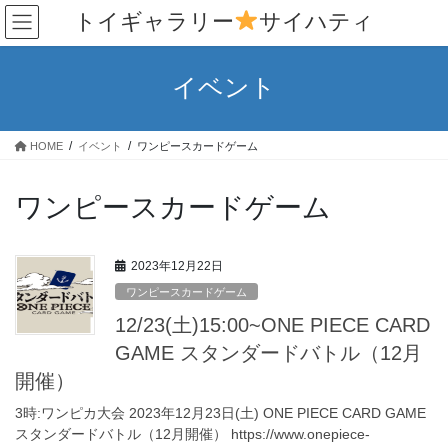
コ
ナ
トイギャラリー
サイハティ
ン
ビ
テ
ゲ
ン
ー
イベント
ツ
シ
へ
ョ
ス
ン
HOME
イベント
ワンピースカードゲーム
キ
に
ッ
移
プ
動
ワンピースカードゲーム
2023年12月22日
ワンピースカードゲーム
12/23(土)15:00~ONE PIECE CARD
GAME スタンダードバトル（12月
開催）
3時:ワンピカ大会 2023年12月23日(土) ONE PIECE CARD GAME
スタンダードバトル（12月開催） https://www.onepiece-