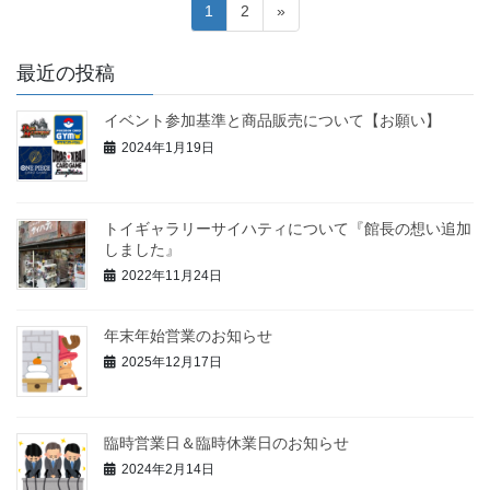
投
固
固
1
2
»
稿
定
定
ペ
ペ
の
最近の投稿
ー
ー
ペ
ジ
ジ
イベント参加基準と商品販売について【お願い】
ー
2024年1月19日
ジ
送
り
トイギャラリーサイハティについて『館長の想い追加
しました』
2022年11月24日
年末年始営業のお知らせ
2025年12月17日
臨時営業日＆臨時休業日のお知らせ
2024年2月14日